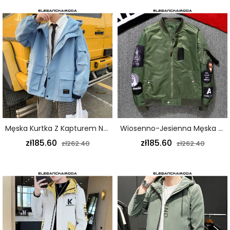
Męska Kurtka Z Kapturem Na Wiosnę I Jesień - Niebieska
Wiosenno-Jesienna Męska Kurtka Bomber Ze Stójką Męska Kurtka Trend Army Green
zł185.60
zł185.60
zł262.40
zł262.40