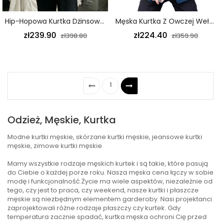
Hip-Hopowa Kurtka Dżinsowa Męska Kurtka Wiosenno-Jesienna Młodzieżowa Z Nadrukiem Szara
Męska Kurtka Z Owczej Wełny Dwustronna Granatowa Kurtka Polarowa
zł239.90
zł224.40
zł398.80
zł359.90
1
Odzież, Męskie, Kurtka
Modne kurtki męskie, skórzane kurtki męskie, jeansowe kurtki
męskie, zimowe kurtki męskie
Mamy wszystkie rodzaje męskich kurtek i są takie, które pasują
do Ciebie o każdej porze roku. Nasza męska cena łączy w sobie
modę i funkcjonalność.Życie ma wiele aspektów, niezależnie od
tego, czy jest to praca, czy weekend, nasze kurtki i płaszcze
męskie są niezbędnym elementem garderoby. Nasi projektanci
zaprojektowali różne rodzaje płaszczy czy kurtek. Gdy
temperatura zacznie spadać, kurtka męska ochroni Cię przed