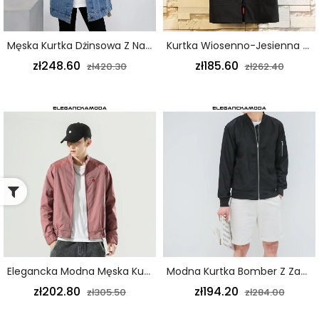
Męska Kurtka Dżinsowa Z Naszywką Trend Z Luźnym Niebieskim Nadrukiem
Kurtka Wiosenno-Jesienna Męska Długa Cienka Kurtka Z Kapturem Modny Czarny
zł248.60
zł185.60
zł420.30
zł262.40
Elegancka Modna Męska Kurtka Krótka Wąska Różowa
Modna Kurtka Bomber Z Zamkiem H09 / Czarny
zł202.80
zł194.20
zł305.50
zł284.00