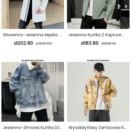
Wiosenno-Jesienna Męska Długa Kurtka Z Kapturem Slim Beżowy
Jesienna Kurtka Z Kapturem Męska Modna Krótka Zieleń Wojskowa
zł202.80
zł183.80
zł305.50
zł258.10
Jesienno-Zimowa Kurtka Dżinsowa Męska Ozdoba Łańcuszkowa Gruba Kurtka Niebieska
Wysokiej Klasy Zamszowa Kurtka Męska Oryginalna Kurtka W Stylu Haftu Żółta