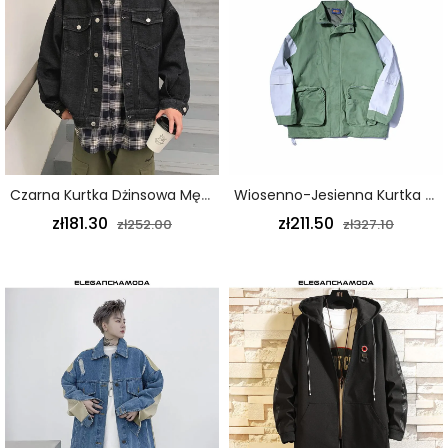
Czarna Kurtka Dżinsowa Męska Z Modnymi Narzędziami
Wiosenno-Jesienna Kurtka Męska Narzędziowa Trójwymiarowa Kieszonkowa Zieleń
zł181.30
zł211.50
zł252.00
zł327.10