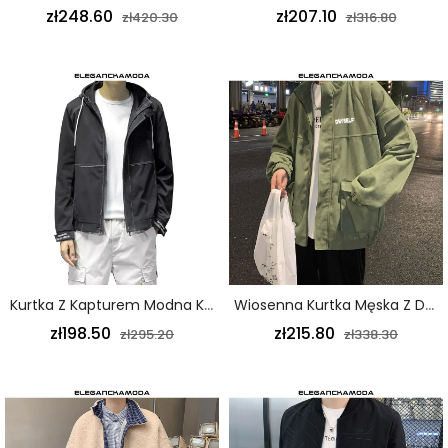
zł248.60
zł207.10
zł420.30
zł316.80
Kurtka Z Kapturem Modna Kurtka Młodzieżowa Męska Wiosna I Jesień Czarna
Wiosenna Kurtka Męska Z Dużą Kieszenią W Kolorze Wojskowej Zieleni
zł198.50
zł215.80
zł295.20
zł338.30