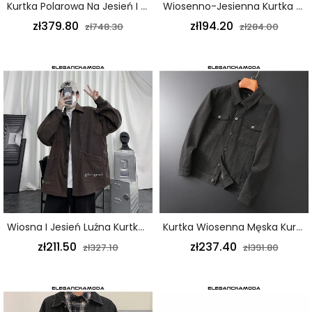
Kurtka Polarowa Na Jesień I Zimę Dorywczo Gruba Czarna Kurtka Z Kapturem
Wiosenno-Jesienna Kurtka Męska Krótka Kwiatowa Moda Niebieska
zł379.80
zł194.20
zł748.30
zł284.00
Wiosna I Jesień Luźna Kurtka Z Grubego Polaru Jelenia Kurtka Młodzieżowa Męska Brązowa
Kurtka Wiosenna Męska Kurtka Z Wieloma Kieszeniami Z Klapami Czarna
zł211.50
zł237.40
zł327.10
zł391.80