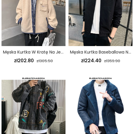
Męska Kurtka W Kratę Na Jesień I Zimę Modna Gruba Aksamitna Kurtka Khaki
Męska Kurtka Baseballowa Na Wiosnę I Jesień Z Krótkim Elastycznym Nadrukiem W Talii Pilot Czarna
zł202.80
zł224.40
zł305.50
zł359.90