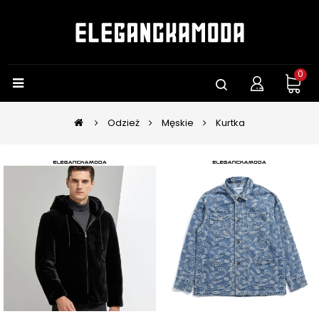
0
Odzież
Męskie
Kurtka