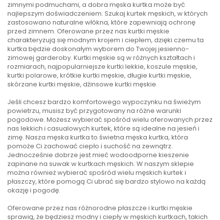
zimnymi podmuchami, a dobra męska kurtka może być
najlepszym doświadczeniem. Szukaj kurtek męskich, w których
zastosowano naturalne włókna, które zapewniają ochronę
przed zimnem. Oferowane przez nas kurtki męskie
charakteryzują się modnym krojem i ciepłem, dzięki czemu ta
kurtka będzie doskonałym wyborem do Twojej jesienno-
zimowej garderoby. Kurtki męskie są w różnych kształtach i
rozmiarach, najpopularniejsze kurtki lekkie, koszule męskie,
kurtki polarowe, krótkie kurtki męskie, długie kurtki męskie,
skórzane kurtki męskie, dżinsowe kurtki męskie.
Jeśli chcesz bardzo komfortowego wypoczynku na świeżym
powietrzu, musisz być przygotowany na różne warunki
pogodowe. Możesz wybierać spośród wielu oferowanych przez
nas lekkich i casualowych kurtek, które są idealne na jesień i
zimę. Nasza męska kurtka to świetna męska kurtka, która
pomoże Ci zachować ciepło i suchość na zewnątrz.
Jednocześnie dobrze jest mieć wodoodporne kieszenie
zapinane na suwak w kurtkach męskich. W naszym sklepie
można również wybierać spośród wielu męskich kurtek i
płaszczy, które pomogą Ci ubrać się bardzo stylowo na każdą
okazję i pogodę.
Oferowane przez nas różnorodne płaszcze i kurtki męskie
sprawią, że będziesz modny i ciepły w męskich kurtkach, takich