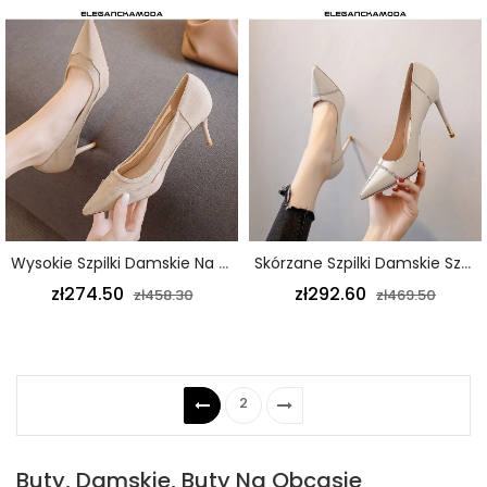
Wysokie Szpilki Damskie Na Szpilce Z Siateczki I Zamszu Beżowe
Skórzane Szpilki Damskie Szpiczaste Szpilki Sexy Beżowe
zł274.50
zł292.60
zł458.30
zł469.50
2
Buty, Damskie, Buty Na Obcasie