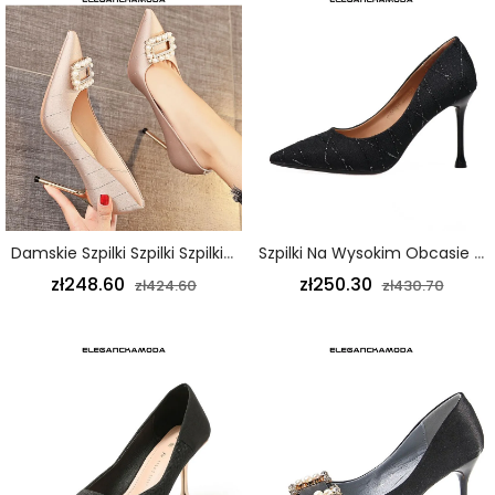
Damskie Szpilki Szpilki Szpilki Z Perłami Ze Strasu W Kolorze Złotym
Szpilki Na Wysokim Obcasie Sprężyste Szpiczaste Damskie Czarne
zł248.60
zł250.30
zł424.60
zł430.70