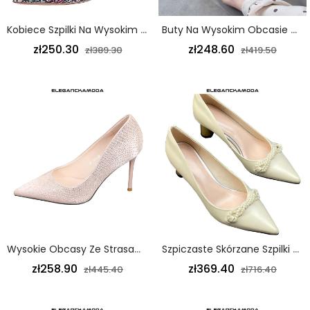
Kobiece Szpilki Na Wysokim Obcasie W Sexy Szpiczaste Czarne
Buty Na Wysokim Obcasie Damskie Szpilki Modne Metalowe Szpiczaste Czarne
zł250.30
zł248.60
zł389.30
zł419.50
Wysokie Obcasy Ze Strasami Damskie Szpilki Na Szpilce Stylowy Szpiczasty Satynowy Beż
Szpiczaste Skórzane Szpilki Damskie Perłowe Gruby Obcas Beżowy
zł258.90
zł369.40
zł445.40
zł716.40