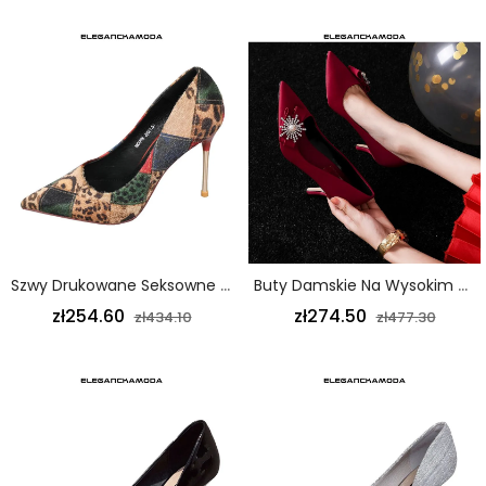
Szwy Drukowane Seksowne Szpilki Damskie Szpiczaste Czerwone Wino
Buty Damskie Na Wysokim Obcasie Szpilki Zamszowe Szpiczaste Kryształki W Kolorze Wina Czerwonego
zł254.60
zł274.50
zł434.10
zł477.30