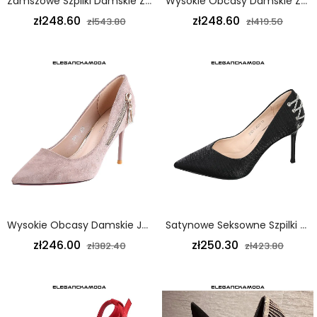
Zamszowe Szpilki Damskie Ze Strasem Na Szpilce Khaki
Wysokie Obcasy Damskie Zamszowe Kokardki Sexy Bankietowe Szpilki Czarne
zł248.60
zł248.60
zł543.80
zł419.50
Wysokie Obcasy Damskie Jesienne Zamszowe Szpilki Na Szpilce Zamek Sexy Khaki
Satynowe Seksowne Szpilki Ze Strasem Damskie Szpilki Szpiczaste Czarne
zł246.00
zł250.30
zł382.40
zł423.80