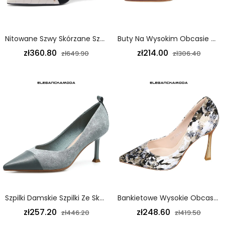
Nitowane Szwy Skórzane Szpilki Damskie Szpilki Beżowe
Buty Na Wysokim Obcasie Damskie Skórzane Modne Szpiczasty Gruby Obcas Wino Czerwone
zł360.80
zł214.00
zł649.90
zł306.40
Szpilki Damskie Szpilki Ze Skórzanymi Przeszyciami W Kolorze Niebieskim
Bankietowe Wysokie Obcasy Kobiety Moda Nadruk Spiczasty Czarny
zł257.20
zł248.60
zł446.20
zł419.50