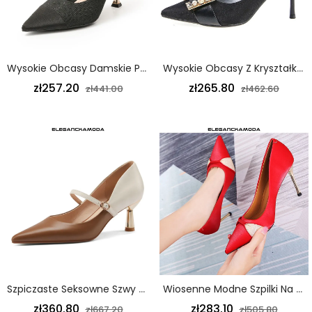
Wysokie Obcasy Damskie Profesjonalne Sexy Szwy Szpiczaste Szpilki Czarne
Wysokie Obcasy Z Kryształkami Górskimi Damskie Szpilki Bankietowe Szpiczaste Czarne
zł257.20
zł265.80
zł441.00
zł462.60
Szpiczaste Seksowne Szwy Skórzane Szpilki Damskie Szpilki Brązowe
Wiosenne Modne Szpilki Na Szpilce Damskie Czerwone Wino
zł360.80
zł283.10
zł667.20
zł505.80