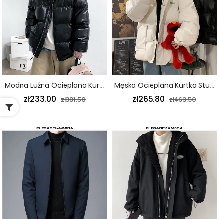
Modna Luźna Ocieplana Kurtka Męska Z Błyszczącym Czarnym Kołnierzem
Męska Ocieplana Kurtka Studencka Z Dużymi Kieszeniami Luźna Gruba Beżowa Kurtka Z Kapturem
zł233.00
zł265.80
zł381.50
zł463.50