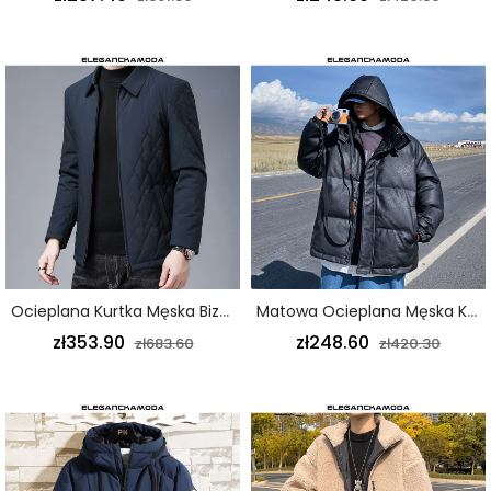
Ocieplana Kurtka Męska Biznesowa Z Klapą W Kratę Ciemnoniebieska
Matowa Ocieplana Męska Kurtka Z Kapturem Modna Skórzana Kurtka Czarna
zł353.90
zł248.60
zł683.60
zł420.30