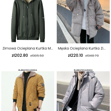
Zimowa Ocieplana Kurtka Męska Z Owczej Wełny Gruba Ciepła Kurtka Z Kapturem W Kolorze Wojskowej Zieleni
Męska Ocieplana Kurtka Zimowa Z Kapturem Modna Kurtka Podróżna Y39 Grey
zł202.80
zł220.10
zł305.50
zł348.70