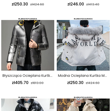
zł250.30
zł246.00
zł424.60
zł413.40
Błyszcząca Ocieplana Kurtka Męska W Czystym Kolorze Młodzieżowa Popularna Srebrna
Modna Ocieplana Kurtka Męska Z Kapturem Z Futrzanym Kołnierzem Beżowa
zł405.70
zł250.30
zł813.00
zł424.60