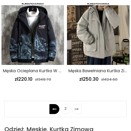
Męska Ocieplana Kurtka W Kolorze Gradientu Retro Z Kapturem Krótka Klasyczna Czerń
Męska Bawełniana Kurtka Zimowa Z Kapturem Odzież Robocza Kurtka Zagęszczona Szara
zł220.10
zł250.30
zł348.70
zł424.60
2
Odzież, Męskie, Kurtka Zimowa