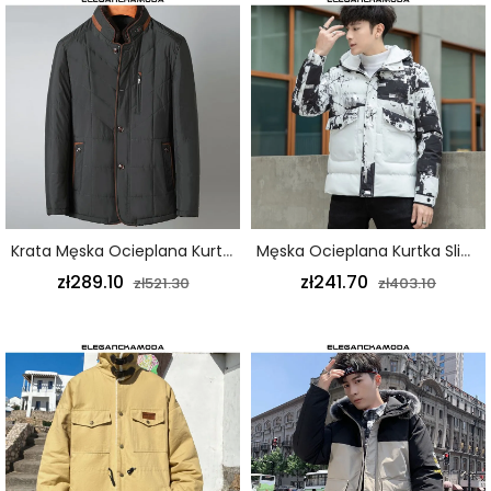
Krata Męska Ocieplana Kurtka Zimowa Kurtka Ojca Na Co Dzień Ze Stójką Ciepły Czarny
Męska Ocieplana Kurtka Slim Gruby Kamuflaż Kaptur Outdoor Biały
zł289.10
zł241.70
zł521.30
zł403.10