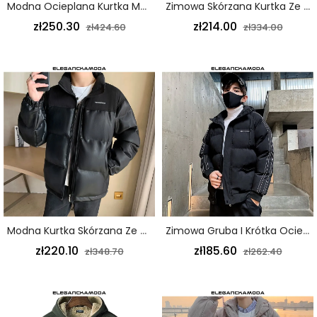
Modna Ocieplana Kurtka Męska Z Modnym Kołnierzem Z Długimi Włosami Plus Size W Kolorze Zielonym
Zimowa Skórzana Kurtka Ze Stójką Gruba I Przystojna Męska Ocieplana Kurtka Puszysta Szara
zł250.30
zł214.00
zł424.60
zł334.00
Modna Kurtka Skórzana Ze Stójką Smukła I Wygodna Kurtka Zimowa Męska Czarna
Zimowa Gruba I Krótka Ocieplana Kurtka Męska Slim Jacket Czarna
zł220.10
zł185.60
zł348.70
zł262.40