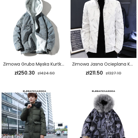
Zimowa Gruba Męska Kurtka Dżinsowa Z Owczej Wełny Z Kapturem Niebieska
Zimowa Jasna Ocieplana Kurtka Męska Ze Stójką Krótki Wąski Lekki Płaszcz Biały
zł250.30
zł211.50
zł424.60
zł327.10