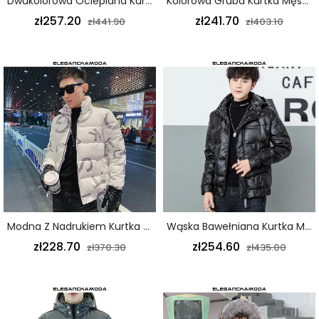
Dwukolorowa Ocieplana Kurtka Męska Luźna Gruba Ciepła Zieleń Trendu
Kolorowa Gruba Kurtka Męska Ocieplana Luźna Bawełniana Oprzyrządowanie Z Kapturem Czerwona
zł257.20
zł241.70
zł441.90
zł403.10
Modna Z Nadrukiem Kurtka Ocieplana Męska Ze Stójką Przystojny Biały
Wąska Bawełniana Kurtka Męska Z Błyszczącą Krótką Wytłaczaną Kurtką Z Kapturem Czarna Fala
zł228.70
zł254.60
zł370.30
zł435.00