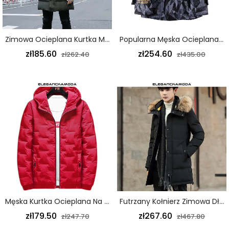
Zimowa Ocieplana Kurtka Męska Długi Gruby Płaszcz Z Przystojnym Futrzanym Kołnierzem Z Kapturem W Kolorze Zielonym
Popularna Męska Ocieplana Kurtka Długa Zimowa Z Kapturem Futrzanym Kołnierzem Kamuflaż Szary
zł185.60
zł254.60
zł262.40
zł435.00
Męska Kurtka Ocieplana Na Jesień I Zimę Lekka Krótka Z Marszczonym Czerwonym Nadrukiem Z Kapturem
Futrzany Kołnierz Zimowa Długa Duża Męska Bawełniana Kurtka Gruba Długa Kurtka Z Kapturem Czarna
zł179.50
zł267.60
zł247.70
zł467.80