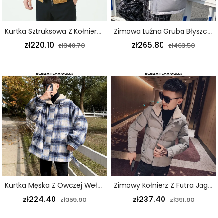
Kurtka Sztruksowa Z Kołnierzem Polarowym Moda Na Co Dzień Męska Ocieplana Kurtka Khaki
Zimowa Luźna Gruba Błyszcząca Ocieplana Męska Kurtka Z Kapturem Szara
zł220.10
zł265.80
zł348.70
zł463.50
Kurtka Męska Z Owczej Wełny Na Jesień I Zimę W Kratę W Kolorze Niebieskim
Zimowy Kołnierz Z Futra Jagnięcego Krótka Modna Wąska Kurtka Męska Ocieplana Szara
zł224.40
zł237.40
zł359.90
zł391.80