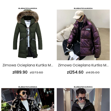
Zimowa Ocieplana Kurtka Męska Długie Grube Futro Wiodąca Zieleń
Zimowa Ocieplana Kurtka Męska Z Cekinami Gruba Luźna Fioletowa
zł189.90
zł254.60
zł273.60
zł435.00