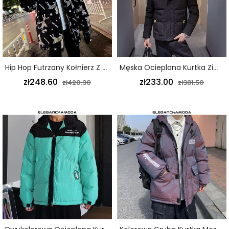
Hip Hop Futrzany Kołnierz Z Kapturem Gruba Kurtka Długa Męska Bawełniana Kurtka Z Nadrukiem W Kolorze Czarnym
Męska Ocieplana Kurtka Zimowa Męska Wąska Kurtka Z Kapturem Czarna
zł248.60
zł233.00
zł420.30
zł381.50