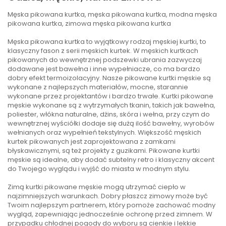
Męska pikowana kurtka, męska pikowana kurtka, modna męska
pikowana kurtka, zimowa męska pikowana kurtka
Męska pikowana kurtka to wyjątkowy rodzaj męskiej kurtki, to
klasyczny fason z serii męskich kurtek. W męskich kurtkach
pikowanych do wewnętrznej podszewki ubrania zazwyczaj
dodawane jest bawełna i inne wypełniacze, co ma bardzo
dobry efekt termoizolacyjny. Nasze pikowane kurtki męskie są
wykonane z najlepszych materiałów, mocne, starannie
wykonane przez projektantów i bardzo trwałe. Kurtki pikowane
męskie wykonane są z wytrzymałych tkanin, takich jak bawełna,
poliester, włókna naturalne, dżins, skóra i wełna, przy czym do
wewnętrznej wyściółki dodaje się dużą ilość bawełny, wyrobów
wełnianych oraz wypełnień tekstylnych. Większość męskich
kurtek pikowanych jest zaprojektowana z zamkami
błyskawicznymi, są też projekty z guzikami. Pikowane kurtki
męskie są idealne, aby dodać subtelny retro i klasyczny akcent
do Twojego wyglądu i wyjść do miasta w modnym stylu.
Zimą kurtki pikowane męskie mogą utrzymać ciepło w
najzimniejszych warunkach. Dobry płaszcz zimowy może być
Twoim najlepszym partnerem, który pomoże zachować modny
wygląd, zapewniając jednocześnie ochronę przed zimnem. W
przypadku chłodnej pogody do wyboru są cienkie i lekkie