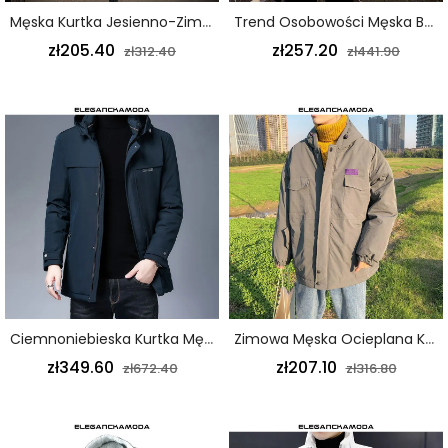
Męska Kurtka Jesienno-Zimowa Z Nadrukiem W Kolorze Czarnym
Trend Osobowości Męska Bawełniana Kurtka Z Kapturem Krótka Hip-Hop Czarna
zł205.40
zł257.20
zł312.40
zł441.90
Ciemnoniebieska Kurtka Męska Z Kapturem Na Jesień I Zimę
Zimowa Męska Ocieplana Kurtka Outdoorowa Z Długim Kapturem Slim Luźny Szary
zł349.60
zł207.10
zł672.40
zł316.80