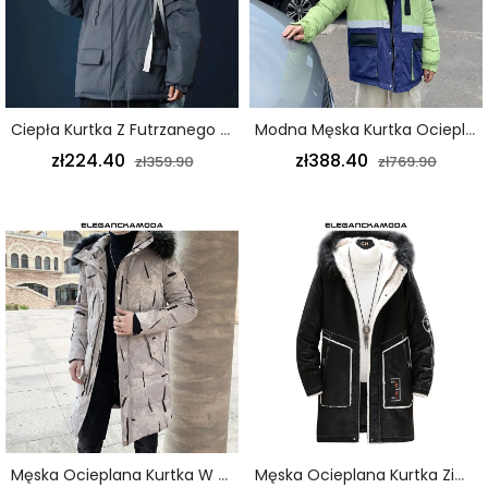
Ciepła Kurtka Z Futrzanego Kołnierza Na Jesień I Zimę Wysokiej Jakości Ocieplana Męska Kurtka Szara
Modna Męska Kurtka Ocieplana Na Zewnątrz Odblaskowa Zieleń
zł224.40
zł388.40
zł359.90
zł769.90
Męska Ocieplana Kurtka W Stylu Retro Z Modnym Długim Futrzanym Kołnierzem W Rozmiarze Plus Size Khaki
Męska Ocieplana Kurtka Zimowa Z Futrzanym Kołnierzem Gruba Długa Retro Czarna