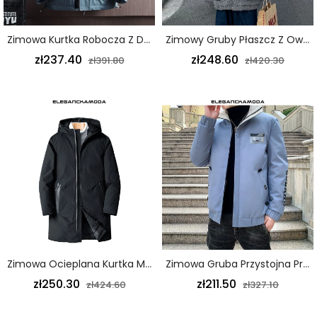
Zimowa Kurtka Robocza Z Dużymi Kieszeniami I Grubą Ocieplaną Męską Kurtką Z Kapturem W Kolorze Niebieskim
Zimowy Gruby Płaszcz Z Owczej Wełny Modna Męska Ocieplana Kurtka Szara
zł237.40
zł248.60
zł391.80
zł420.30
Zimowa Ocieplana Kurtka Męska Z Kapturem Długa Wiatroszczelna Plus Size Czarna
Zimowa Gruba Przystojna Prosta Wąska Ocieplana Kurtka Męska Z Zamkiem Błyskawicznym
zł250.30
zł211.50
zł424.60
zł327.10