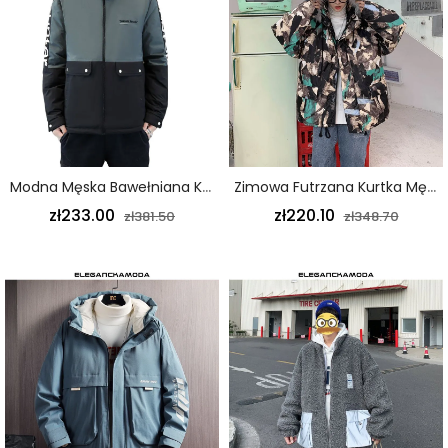
Modna Męska Bawełniana Kurtka Robocza Dla Młodzieży Slim Grey
Zimowa Futrzana Kurtka Męska Ocieplana Bawełną Kamuflażowa Luźna Kurtka Hip-Hop Zielona
zł233.00
zł220.10
zł381.50
zł348.70