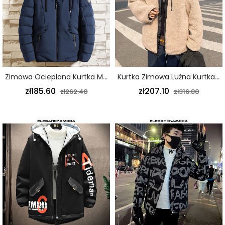
Zimowa Ocieplana Kurtka Męska Z Granatowym Zamkiem Ukośnej Kieszeni Kapelusza
Kurtka Zimowa Luźna Kurtka Męska Z Owczej Wełny Khaki
zł185.60
zł207.10
zł262.40
zł316.80