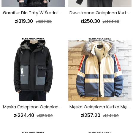
Garnitur Dla Taty W Średnim Wieku Biznesowy Krótka Ocieplana Kurtka Męska Ciemnoniebieska
Dwustronna Ocieplana Kurtka Męska Płaszcz Z Owczej Wełny Luźny I Wygodny Czarny
zł319.30
zł250.30
zł597.30
zł424.60
Męska Ocieplana Ocieplana Kurtka Męska Z Kapturem Regulowana Czarna
Męska Ocieplana Kurtka Męska Z Luźnym Futrzanym Kołnierzem I Luźnym Kołnierzem
zł224.40
zł257.20
zł359.90
zł441.90