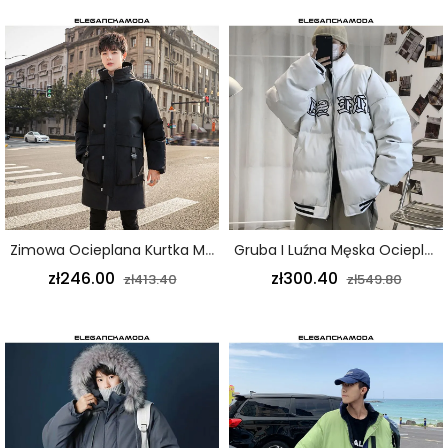
Zimowa Ocieplana Kurtka Męska Z Długimi Grubymi Sprzączkami Z Kapturem Czarna Wąska Kurtka
Gruba I Luźna Męska Ocieplana Kurtka Bez Hip-Hopu I Wygodna Biała
zł246.00
zł300.40
zł413.40
zł549.80