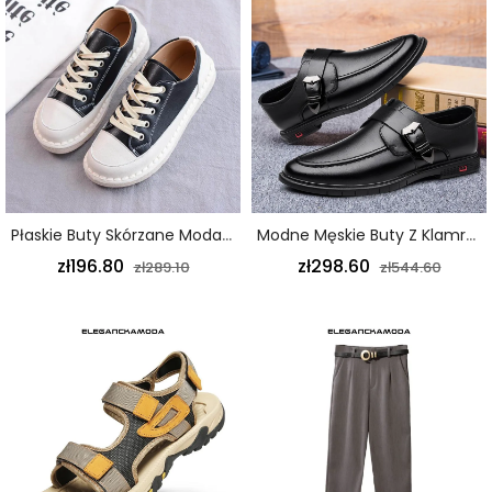
Płaskie Buty Skórzane Moda Damska Wygodne Sznurowane Miękka Podeszwa Czarny
Modne Męskie Buty Z Klamrą Skórzane Biznesowe Buty Wyjściowe Casual Wygodne Czarne
zł196.80
zł298.60
zł289.10
zł544.60