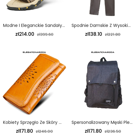
Modne I Eleganckie Sandały Męskie Wyjątkowo Duże Sportowe Buty Plażowe 46 47 48 Khaki
Spodnie Damskie Z Wysokim Stanem Proste Wąskie Luksusowe Brązowe
zł214.00
zł138.10
zł399.60
zł221.80
Kobiety Sprzęgło Ze Skóry Wołowej Długi Portfel Moda Skóra Bydlęca Wielofunkcyjny Może Pomieścić Telefon Komórkowy Żółty
Spersonalizowany Męski Plecak Młodzieżowy Z Klapką Czarny
zł171.80
zł171.80
zł246.00
zł236.50