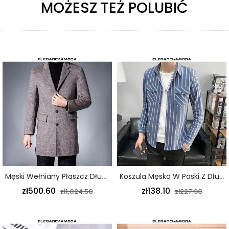
MOŻESZ TEŻ POLUBIĆ
Męski Wełniany Płaszcz Długi Biznesowy Szykowny Luksusowy Khaki
Koszula Męska W Paski Z Długim Rękawem Slim Jesień Wiosna Niebieska
zł500.60
zł138.10
zł1,024.50
zł227.90