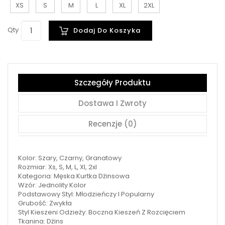
XS
S
M
L
XL
2XL
Qty
Dodaj Do Koszyka
Szczegóły Produktu
Dostawa I Zwroty
Recenzje (0)
Kolor: Szary, Czarny, Granatowy
Rozmiar: Xs, S, M, L, Xl, 2xl
Kategoria: Męska Kurtka Dżinsowa
Wzór: Jednolity Kolor
Podstawowy Styl: Młodzieńczy I Popularny
Grubość: Zwykła
Styl Kieszeni Odzieży: Boczna Kieszeń Z Rozcięciem
Tkanina: Dżins