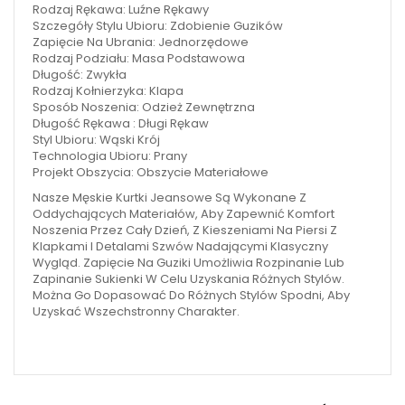
Rodzaj Rękawa: Luźne Rękawy
Szczegóły Stylu Ubioru: Zdobienie Guzików
Zapięcie Na Ubrania: Jednorzędowe
Rodzaj Podziału: Masa Podstawowa
Długość: Zwykła
Rodzaj Kołnierzyka: Klapa
Sposób Noszenia: Odzież Zewnętrzna
Długość Rękawa : Długi Rękaw
Styl Ubioru: Wąski Krój
Technologia Ubioru: Prany
Projekt Obszycia: Obszycie Materiałowe
Nasze Męskie Kurtki Jeansowe Są Wykonane Z
Oddychających Materiałów, Aby Zapewnić Komfort
Noszenia Przez Cały Dzień, Z Kieszeniami Na Piersi Z
Klapkami I Detalami Szwów Nadającymi Klasyczny
Wygląd. Zapięcie Na Guziki Umożliwia Rozpinanie Lub
Zapinanie Sukienki W Celu Uzyskania Różnych Stylów.
Można Go Dopasować Do Różnych Stylów Spodni, Aby
Uzyskać Wszechstronny Charakter.