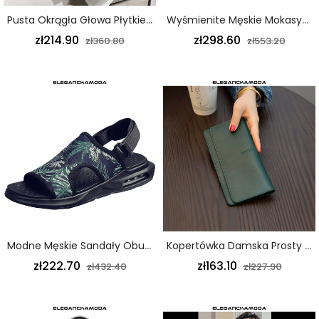
Pusta Okrągła Głowa Płytkie Usta Płaskie Buty Damskie Brązowe
Wyśmienite Męskie Mokasyny Biznesowe Casualowe Wygodne Czarne Buty Wizytowe
zł214.90
zł298.60
zł360.80
zł553.20
Modne Męskie Sandały Obuwie Codzienne Trend Oddychający Buty Plażowe Z Nadrukiem Na Poduszce Powietrznej Zieleń Wojskowa
Kopertówka Damska Prosty Długi Portfel Z Miękkiej Skóry Zielony
zł222.70
zł163.10
zł432.40
zł227.90