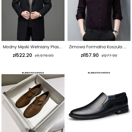
Modny Męski Wełniany Płaszcz Garnitur Biznesowy Z Kołnierzem Długi Czarny
Zimowa Formalna Koszula Męska Plus Aksamitna Gruba Fioletowa
zł522.20
zł157.90
zł1,078.00
zł277.90