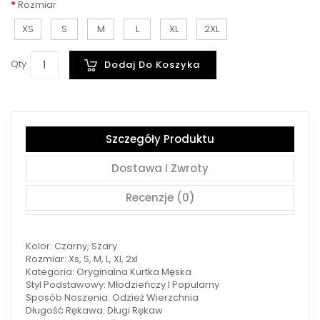
Rozmiar
XS
S
M
L
XL
2XL
Qty
Dodaj Do Koszyka
Szczegóły Produktu
Dostawa I Zwroty
Recenzje (0)
Kolor: Czarny, Szary
Rozmiar: Xs, S, M, L, Xl, 2xl
Kategoria: Oryginalna Kurtka Męska
Styl Podstawowy: Młodzieńczy I Popularny
Sposób Noszenia: Odzież Wierzchnia
Długość Rękawa: Długi Rękaw