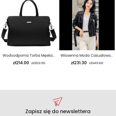
Wodoodporna Torba Męska Oxford Z Materiału Oxford Torba Na Komputer Torba Czarna
Wiosenna Moda Casualowa Damska Skórzana Kurtka Krótka Szykowna Czarna
zł214.00
zł231.30
zł353.90
zł349.60
Zapisz się do newslettera