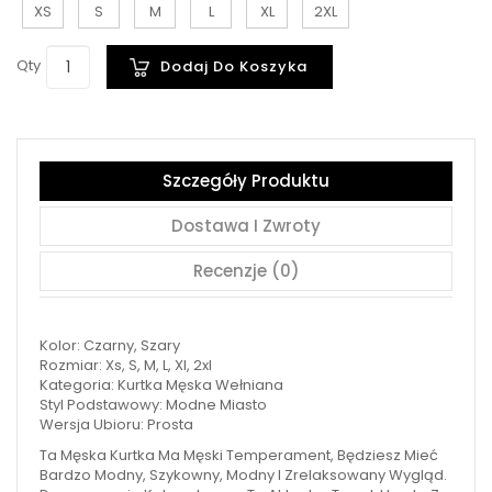
XS
S
M
L
XL
2XL
Qty
Dodaj Do Koszyka
Szczegóły Produktu
Dostawa I Zwroty
Recenzje (0)
Kolor: Czarny, Szary
Rozmiar: Xs, S, M, L, Xl, 2xl
Kategoria: Kurtka Męska Wełniana
Styl Podstawowy: Modne Miasto
Wersja Ubioru: Prosta
Ta Męska Kurtka Ma Męski Temperament, Będziesz Mieć
Bardzo Modny, Szykowny, Modny I Zrelaksowany Wygląd.