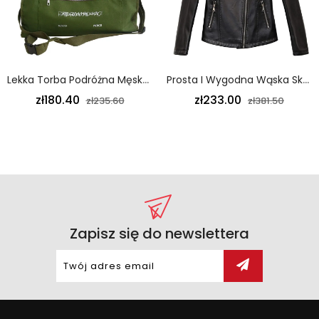
Lekka Torba Podróżna Męska Prosta Płócienna Zielona
Prosta I Wygodna Wąska Skórzana Kurtka Damska Modna Elegancka Duża Czarna
zł180.40
zł233.00
zł235.60
zł381.50
Zapisz się do newslettera