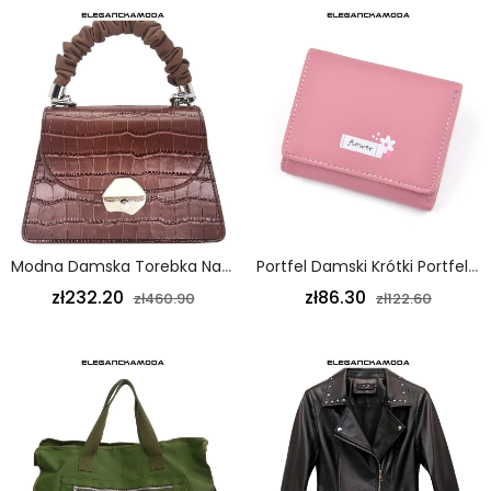
Modna Damska Torebka Na Łańcuszku Wzór Krokodyla Z Klapką Na Ramię Brązowa
Portfel Damski Krótki Portfel Wielofunkcyjny Portfel Składany Na Trzy Części Różowy
zł232.20
zł86.30
zł460.90
zł122.60