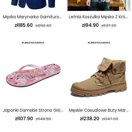
Męska Marynarka Garniturowa Na Ceremonię Ukończenia Szkoły Slim Przystojna Kurtka Jesienno-Zimowa Niebieska
Letnia Koszulka Męska Z Krótkim Rękawem O Unikalnym Wzorze W Kolorze Ciemnoniebieskim
zł185.60
zł94.90
zł262.40
zł137.20
Japonki Damskie Strona Główna Antypoślizgowe Klapki Trend Lato Różowe
Męskie Casualowe Buty Martin Trend Osobowości Retro Płócienne Buty Narzędziowe Khaki
zł107.90
zł238.20
zł148.50
zł347.00