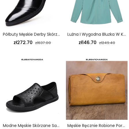
Półbuty Męskie Derby Skórzane Oddychające Modne Buty Wizytowe Czarne
Luźna I Wygodna Bluzka W Kolorze Niebieskim
zł272.70
zł146.70
zł637.00
zł249.40
Modne Męskie Skórzane Sandały Hollow Casual Beach Personalizowane Kapcie Czarne
Męskie Ręcznie Robione Portfele Męskie Portfele Ze Skóry Bydlęcej Pierwszej Warstwy W Stylu Retro Portfele Męskie Ze Skóry Długi Zamek Męski Z Miękkiej Skóry Prosta Cienka Żółta