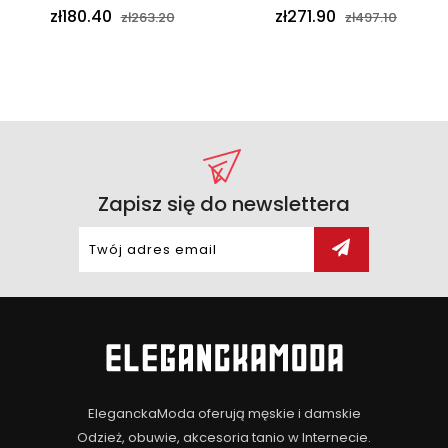
zł180.40
zł271.90
zł263.20
zł497.10
Zapisz się do newslettera
EleganckaModa oferują męskie i damskie
Odzież, obuwie, akcesoria tanio w Internecie.