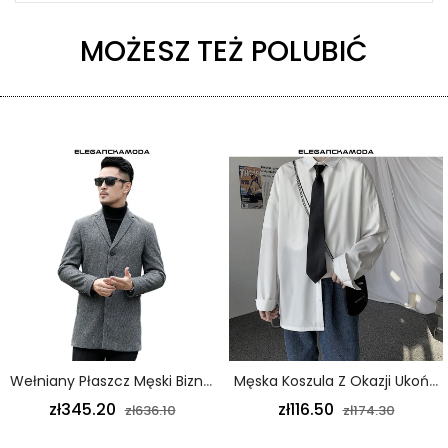
MOŻESZ TEŻ POLUBIĆ
Wełniany Płaszcz Męski Biznesowy Długi Wąski Exquisite Jacket Szary
Męska Koszula Z Okazji Ukończenia Szkoły Jest Przystojna I Nosi Solidną Białą Koszulę
zł345.20
zł116.50
zł636.10
zł174.30