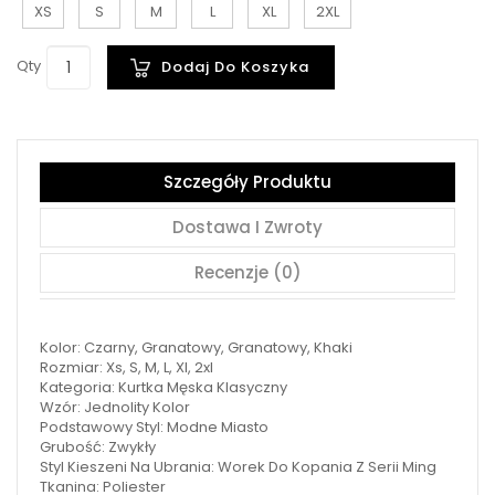
XS
S
M
L
XL
2XL
Qty
Dodaj Do Koszyka
Szczegóły Produktu
Dostawa I Zwroty
Recenzje (0)
Kolor: Czarny, Granatowy, Granatowy, Khaki
Rozmiar: Xs, S, M, L, Xl, 2xl
Kategoria: Kurtka Męska Klasyczny
Wzór: Jednolity Kolor
Podstawowy Styl: Modne Miasto
Grubość: Zwykły
Styl Kieszeni Na Ubrania: Worek Do Kopania Z Serii Ming
Tkanina: Poliester