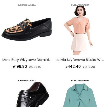
Małe Buty Wizytowe Damskie Wiosenne Płaskie Buty Leopard Czarne
Letnia Szyfonowa Bluzka W Jednolitym Kolorze Z Dekoltem W Serek I Latarnią W Kolorze Profesjonalnego Różu
zł196.80
zł142.40
zł289.10
zł219.20