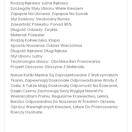
Rodzaj Rękawa: Luźne Rękawy
Szczegóły Stylu Ubioru: Wiele Kieszeni
Zapięcie Na Ubrania: Zapięcie Na Suwak
Styl Dzielony: Swobodny Biznes
Zawartość Poliestru: Ponad 95%
Długość Odzieży: Zwykła
Materiał: Poliester
Rodzaj Kołnierzyka: Klapa
Sposób Noszenia: Odzież Wierzchnia
Długość Rękawa: Długi Rękaw
Styl Ubioru: Luźny
Technologia Ubioru : Obróbka Bez Prasowania
Projekt Obszycia: Obszycie Z Materiału
Nasze Kurtki Męskie Są Zaprojektowane Z Wytrzymałych
Tkanin, Zapewniają Doskonałe Odprowadzanie Wody Z
Ciała, A Także Mają Doskonałą Odporność Na Ścieranie,
Dzięki Czemu Zachowują Swój Wygląd Nawet Po
Wielokrotnym Praniu. Regularne Krawiectwo, Lekka,
Bardzo Odpowiednia Do Noszenia W Średnim Okresie,
Oprócz Wewnętrznych Kieszeni, Łatwe Do Przenoszenia
Rzeczy Osobiste.