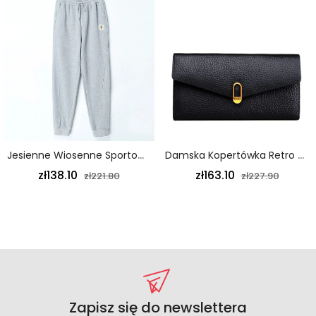
Jesienne Wiosenne Sportowe Spodnie Damskie Wiązane W Pasie Modne Szare
Damska Kopertówka Retro Długi Portfel Skóra Bydlęca Moda Miękka Skóra Czarna
zł138.10
zł163.10
zł221.80
zł227.90
Zapisz się do newslettera