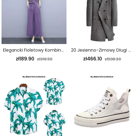
Elegancki Fioletowy Kombinezon Damski Z Okrągłym Dekoltem W Talii
20 Jesienno-Zimowy Długi Płaszcz Męski Dwustronny Wełniany Ręcznie Robiony Kaszmirowy Płaszcz Brązowy
zł189.90
zł466.10
zł318.50
zł938.20