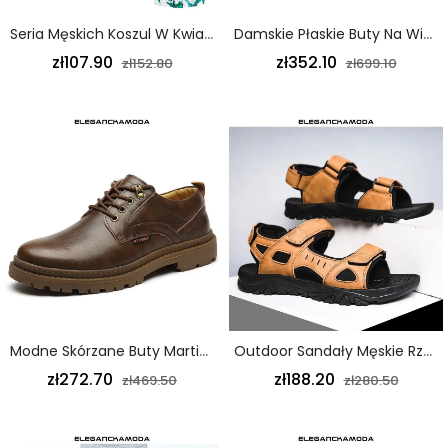
Seria Męskich Koszul W Kwiaty Z Wysokiej Jakości Bawełny Z Klapami Z Krótkim Rękawem W Kolorze Niebieskim
Damskie Płaskie Buty Na Wiosnę I Jesień Na Platformie Casual Białe
zł107.90
zł352.10
zł152.80
zł699.10
Modne Skórzane Buty Martin Męskie Buty Narzędziowe Na Wszystkie Mecze Na Co Dzień Wizytowe Brązowe
Outdoor Sandały Męskie Rzepy Sport Trend Obuwie Plażowe Żółte
zł272.70
zł188.20
zł469.50
zł280.50