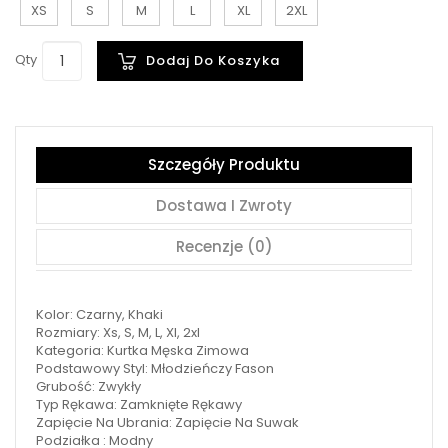
XS
S
M
L
XL
2XL
Qty
Dodaj Do Koszyka
Szczegóły Produktu
Dostawa I Zwroty
Recenzje (0)
Kolor: Czarny, Khaki
Rozmiary: Xs, S, M, L, Xl, 2xl
Kategoria: Kurtka Męska Zimowa
Podstawowy Styl: Młodzieńczy Fason
Grubość: Zwykły
Typ Rękawa: Zamknięte Rękawy
Zapięcie Na Ubrania: Zapięcie Na Suwak
Podziałka : Modny